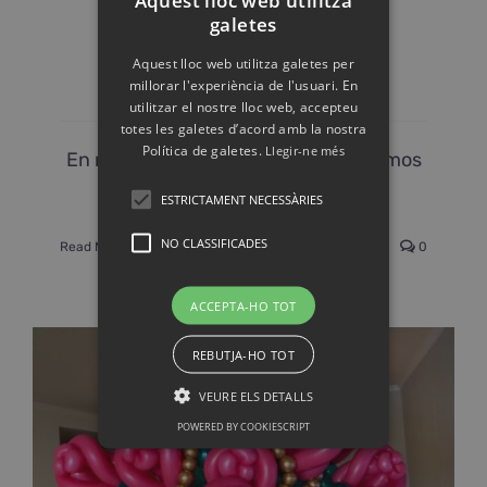
Aquest lloc web utilitza
galetes
Taller de Títeres
Aquest lloc web utilitza galetes per
millorar l'experiència de l'usuari. En
junio 30th, 2023
|
Talleres
utilitzar el nostre lloc web, accepteu
totes les galetes d’acord amb la nostra
Política de galetes.
Llegir-ne més
En nuestro taller de títeres, le invitamos
a adentrarte en el maravilloso
ESTRICTAMENT NECESSÀRIES
NO CLASSIFICADES
Read More
0
ACCEPTA-HO TOT
REBUTJA-HO TOT
VEURE ELS DETALLS
POWERED BY COOKIESCRIPT