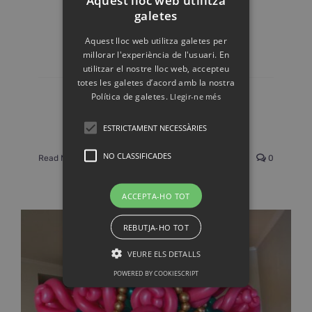
Aquest lloc web utilitza
galetes
Taller de Titelles
Aquest lloc web utilitza galetes per
millorar l'experiència de l'usuari. En
juny 30th, 2023
|
Tallers
utilitzar el nostre lloc web, accepteu
totes les galetes d’acord amb la nostra
Política de galetes.
Llegir-ne més
En el nostre taller de titelles, us
convidem a endinsar-vos en el
ESTRICTAMENT NECESSÀRIES
NO CLASSIFICADES
Read More
0
ACCEPTA-HO TOT
REBUTJA-HO TOT
VEURE ELS DETALLS
POWERED BY COOKIESCRIPT