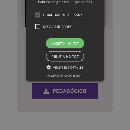
Política de galetes.
Llegir-ne més
ESTRICTAMENT NECESSÀRIES
NO CLASSIFICADES
ACCEPTA-HO TOT
CONTACTA CONMIGO
CONTACTAR
REBUTJA-HO TOT
VEURE ELS DETALLS
POWERED BY COOKIESCRIPT
DESCÁRGATE EL DOSSIER
PEDAGÓGICO