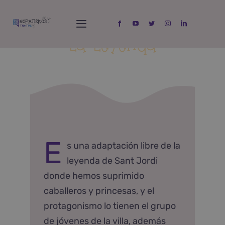
Skip
to
Toggle
content
La Leyenda
Navigation
Inicio
LA LEYENDA
Espectáculos
Taller
E
s una adaptación libre de la
Quien soy?
leyenda de Sant Jordi
donde hemos suprimido
Contacta
caballeros y princesas, y el
protagonismo lo tienen el grupo
de jóvenes de la villa, además