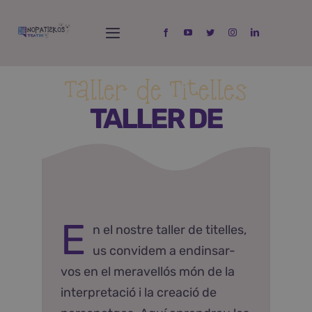
Skip
to
Toggle
content
Navigation
Inici
Taller de Titelles
TALLER DE
Espectacles
TITELLES
Tallers
Jocs de fusta i escenografies
E
n el nostre taller de titelles,
Qui soc?
us convidem a endinsar-
vos en el meravellós món de la
Contacta
interpretació i la creació de