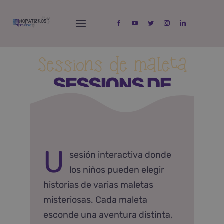
Skip
to
Toggle
content
Navigation
Inicio
Sessions de maleta
SESSIONS DE
Espectáculos
MALETA
Taller
Quien soy?
U
sesión interactiva donde
los niños pueden elegir
Contacta
historias de varias maletas
misteriosas. Cada maleta
esconde una aventura distinta,