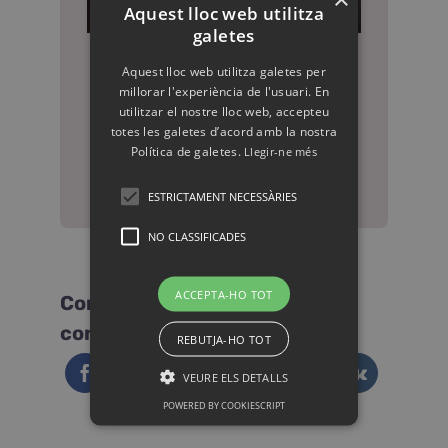
Aquest lloc web utilitza
galetes
Aquest lloc web utilitza galetes per
millorar l'experiència de l'usuari. En
utilitzar el nostre lloc web, accepteu
CONTACTA CONMIGO
totes les galetes d’acord amb la nostra
Política de galetes.
Llegir-ne més
CONTACTAR
ESTRICTAMENT NECESSÀRIES
NO CLASSIFICADES
ACCEPTA-HO TOT
Comparteix-ho amb els teus
coneguts
REBUTJA-HO TOT
VEURE ELS DETALLS
POWERED BY COOKIESCRIPT