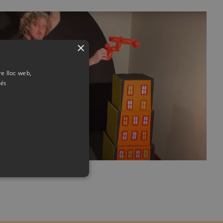
×
re lloc web,
més