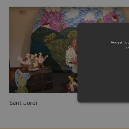
Aquest lloc
ac
Sant Jordi